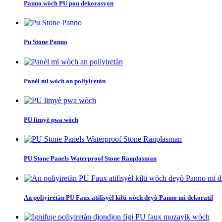
Panno wòch PU pou dekorasyon
Pu Stone Panno
Panèl mi wòch an poliyiretàn
PU limyè pwa wòch
PU Stone Panels Waterproof Stone Ranplasman
An poliyiretàn PU Faux atifisyèl kilti wòch deyò Panno mi dekoratif