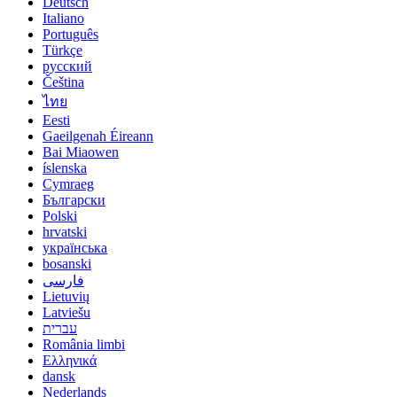
Deutsch
Italiano
Português
Türkçe
русский
Čeština
ไทย
Eesti
Gaeilgenah Éireann
Bai Miaowen
íslenska
Cymraeg
Български
Polski
hrvatski
українська
bosanski
فارسی
Lietuvių
Latviešu
עברית
România limbi
Ελληνικά
dansk
Nederlands