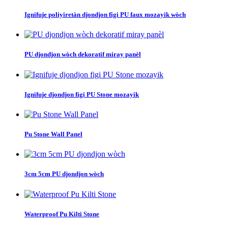
Ignifuje poliyiretàn djondjon figi PU faux mozayik wòch
PU djondjon wòch dekoratif miray panèl
Ignifuje djondjon figi PU Stone mozayik
Pu Stone Wall Panel
3cm 5cm PU djondjon wòch
Waterproof Pu Kilti Stone