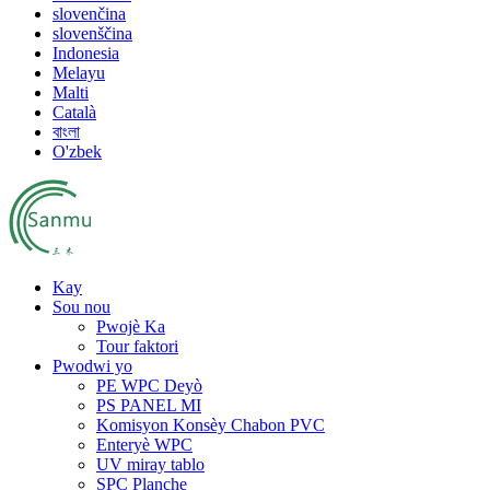
slovenčina
slovenščina
Indonesia
Melayu
Malti
Català
বাংলা
O'zbek
Kay
Sou nou
Pwojè Ka
Tour faktori
Pwodwi yo
PE WPC Deyò
PS PANEL MI
Komisyon Konsèy Chabon PVC
Enteryè WPC
UV miray tablo
SPC Planche