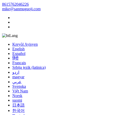
8615762046226
mike@sanmuguoji.com
Lang
Kreyòl Ayisyen
English
Español
हिंदी
Français
Srbija jezik (latinica)
اردو
magyar
عربي
Svenska
Việt Nam
Norsk
suomi
日本語
한국어