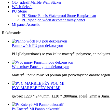
Oto--adezif Marble Wall Sticker
Wòch fleksib
PU Stone
PU Stone Panels Waterproof Stone Ranplasman
PU djondjon wòch dekoratif miray panèl
Mi panèl Acoustic
Rekòmande
Panno wòch PU pou dekorasyon
PU (Polyurethane) se yon kalite materyèl polymère, an poliyire
Wpc miray Paneling pou dekorasyon
Materyèl: poud bwa: 58 pousan plis polyethylene dansite segon
PVC MARBLE FÈY POU MI
gwosè: 1220 * 2440mm, 1220 * 2800mm. epesè: 2mm a 3mm.
Ps Enteryè Mi Panno dekoratif