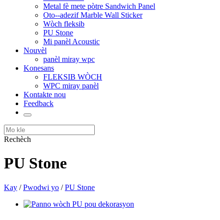
Metal fè mete pòtre Sandwich Panel
Oto--adezif Marble Wall Sticker
Wòch fleksib
PU Stone
Mi panèl Acoustic
Nouvèl
panèl miray wpc
Konesans
FLEKSIB WÒCH
WPC miray panèl
Kontakte nou
Feedback
Rechèch
PU Stone
Kay
/
Pwodwi yo
/
PU Stone