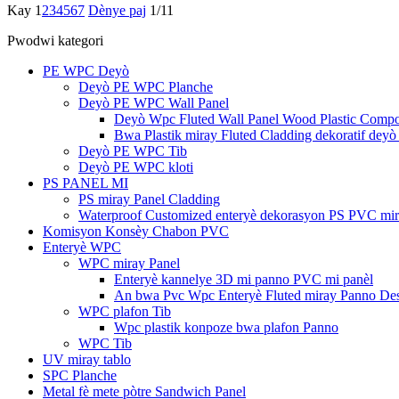
Kay
1
2
3
4
5
6
7
Dènye paj
1/11
Pwodwi kategori
PE WPC Deyò
Deyò PE WPC Planche
Deyò PE WPC Wall Panel
Deyò Wpc Fluted Wall Panel Wood Plastic Compo
Bwa Plastik miray Fluted Cladding dekoratif dey
Deyò PE WPC Tib
Deyò PE WPC kloti
PS PANEL MI
PS miray Panel Cladding
Waterproof Customized enteryè dekorasyon PS PVC mir
Komisyon Konsèy Chabon PVC
Enteryè WPC
WPC miray Panel
Enteryè kannelye 3D mi panno PVC mi panèl
An bwa Pvc Wpc Enteryè Fluted miray Panno De
WPC plafon Tib
Wpc plastik konpoze bwa plafon Panno
WPC Tib
UV miray tablo
SPC Planche
Metal fè mete pòtre Sandwich Panel