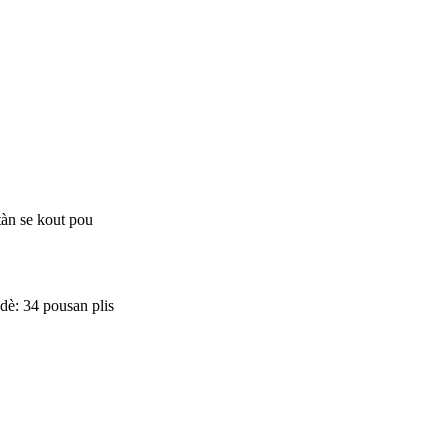
tàn se kout pou
dè: 34 pousan plis