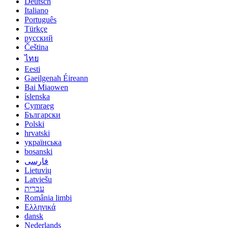
Deutsch
Italiano
Português
Türkçe
русский
Čeština
ไทย
Eesti
Gaeilgenah Éireann
Bai Miaowen
íslenska
Cymraeg
Български
Polski
hrvatski
українська
bosanski
فارسی
Lietuvių
Latviešu
עברית
România limbi
Ελληνικά
dansk
Nederlands