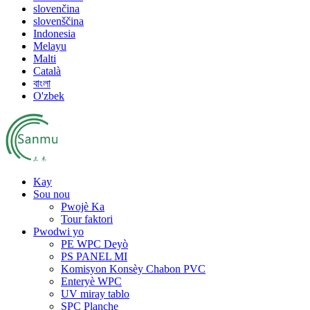
slovenčina
slovenščina
Indonesia
Melayu
Malti
Català
বাংলা
O'zbek
Kay
Sou nou
Pwojè Ka
Tour faktori
Pwodwi yo
PE WPC Deyò
PS PANEL MI
Komisyon Konsèy Chabon PVC
Enteryè WPC
UV miray tablo
SPC Planche