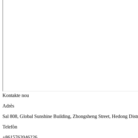
Kontakte nou
Adrès
Sal 808, Global Sunshine Building, Zhongsheng Street, Hedong Distr
Telefòn
+8615762046226