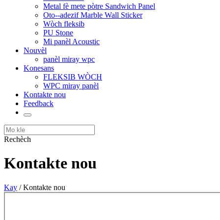
Metal fè mete pòtre Sandwich Panel
Oto--adezif Marble Wall Sticker
Wòch fleksib
PU Stone
Mi panèl Acoustic
Nouvèl
panèl miray wpc
Konesans
FLEKSIB WÒCH
WPC miray panèl
Kontakte nou
Feedback
Rechèch
Kontakte nou
Kay
/ Kontakte nou