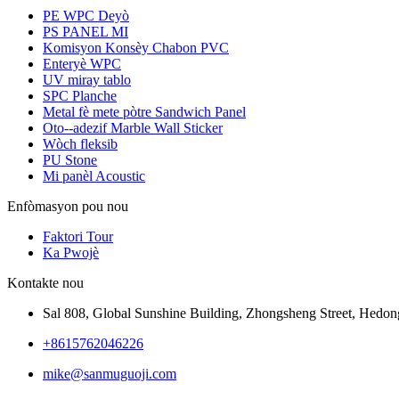
PE WPC Deyò
PS PANEL MI
Komisyon Konsèy Chabon PVC
Enteryè WPC
UV miray tablo
SPC Planche
Metal fè mete pòtre Sandwich Panel
Oto--adezif Marble Wall Sticker
Wòch fleksib
PU Stone
Mi panèl Acoustic
Enfòmasyon pou nou
Faktori Tour
Ka Pwojè
Kontakte nou
Sal 808, Global Sunshine Building, Zhongsheng Street, Hedong
+8615762046226
mike@sanmuguoji.com