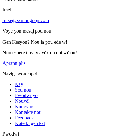
Imèl
mike@sanmuguoji.com
Voye yon mesaj pou nou
Gen Kesyon? Nou la pou ede w!
Nou espere travay avèk ou epi wè ou!
Aprann plis
Navigasyon rapid
Kay
Sou nou
Pwodwi yo
Nouvèl
Konesans
Kontakte nou
Feedback
Kote ki gen kat
Pwodwi