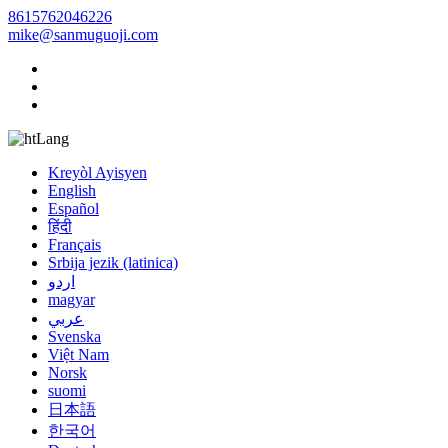
8615762046226
mike@sanmuguoji.com
Lang
Kreyòl Ayisyen
English
Español
हिंदी
Français
Srbija jezik (latinica)
اردو
magyar
عربي
Svenska
Việt Nam
Norsk
suomi
日本語
한국어